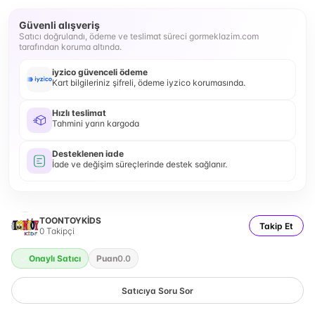
Güvenli alışveriş
Satıcı doğrulandı, ödeme ve teslimat süreci gormeklazim.com
tarafından koruma altında.
iyzico güvenceli ödeme
Kart bilgileriniz şifreli, ödeme iyzico korumasında.
Hızlı teslimat
Tahmini yarın kargoda
Desteklenen iade
İade ve değişim süreçlerinde destek sağlanır.
TOONTOYKİDS
Takip Et
0
Takipçi
Onaylı Satıcı
Puan
0.0
Satıcıya Soru Sor