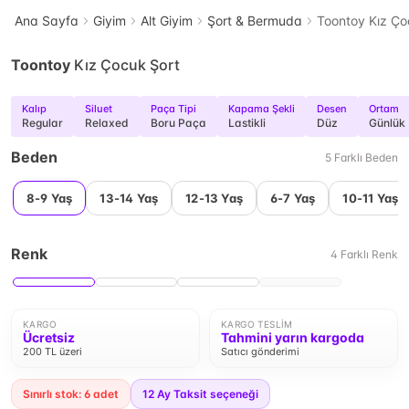
Ana Sayfa
Giyim
Alt Giyim
Şort & Bermuda
Toontoy Kız Ço
Toontoy
Kız Çocuk Şort
Kalıp
Siluet
Paça Tipi
Kapama Şekli
Desen
Ortam
Regular
Relaxed
Boru Paça
Lastikli
Düz
Günlük
Beden
5
Farklı
Beden
8-9 Yaş
13-14 Yaş
12-13 Yaş
6-7 Yaş
10-11 Yaş
Renk
4
Farklı
Renk
KARGO
KARGO TESLIM
Ücretsiz
Tahmini yarın kargoda
200 TL üzeri
Satıcı gönderimi
Sınırlı stok: 6 adet
12
Ay Taksit seçeneği