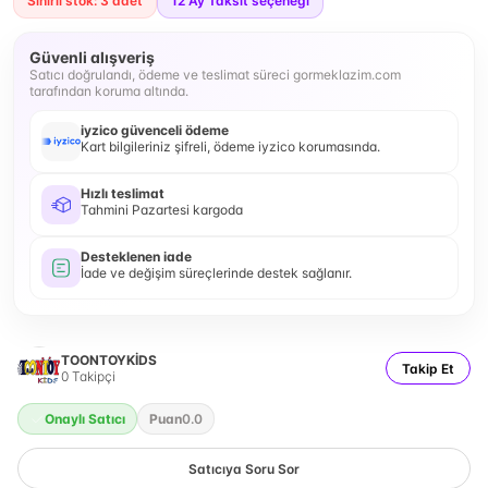
Sınırlı stok: 3 adet
12
Ay Taksit seçeneği
Güvenli alışveriş
Satıcı doğrulandı, ödeme ve teslimat süreci gormeklazim.com
tarafından koruma altında.
iyzico güvenceli ödeme
Kart bilgileriniz şifreli, ödeme iyzico korumasında.
Hızlı teslimat
Tahmini Pazartesi kargoda
Desteklenen iade
İade ve değişim süreçlerinde destek sağlanır.
TOONTOYKİDS
Takip Et
0
Takipçi
Onaylı Satıcı
Puan
0.0
Satıcıya Soru Sor