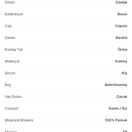
Ortam
Günlük
Koleksiyon
Basic
Cep
Cepsiz
Desen
Baskılı
Kumaş Tipi
Örme
Materyal
Kumaş
Sezon
Kış
Boy
Belirtilmemiş
Yaş Grubu
Çocuk
Cinsiyet
Kadın / Kız
Materyal Bileşeni
100% Pamuk
Menşei
TR