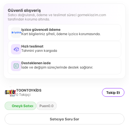
Güvenli alışveriş
Satıcı doğrulandı, ödeme ve teslimat süreci gormeklazim.com
tarafından koruma altında.
iyzico güvenceli ödeme
Kart bilgileriniz şifreli, ödeme iyzico korumasında.
Hızlı teslimat
Tahmini yarın kargoda
Desteklenen iade
İade ve değişim süreçlerinde destek sağlanır.
TOONTOYKİDS
Takip Et
0
Takipçi
Onaylı Satıcı
Puan
0.0
Satıcıya Soru Sor