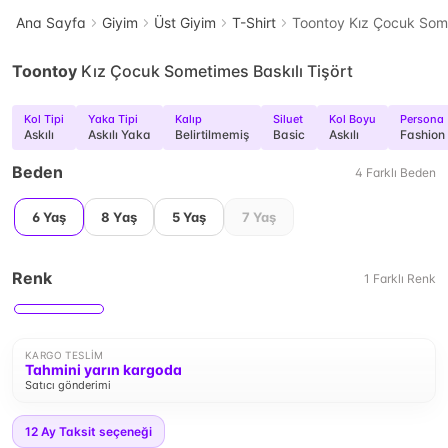
Ana Sayfa
Giyim
Üst Giyim
T-Shirt
Toontoy Kız Çocuk Some
Toontoy
Kız Çocuk Sometimes Baskılı Tişört
Kol Tipi
Yaka Tipi
Kalıp
Siluet
Kol Boyu
Persona
Askılı
Askılı Yaka
Belirtilmemiş
Basic
Askılı
Fashion
Beden
4
Farklı
Beden
6 Yaş
8 Yaş
5 Yaş
7 Yaş
Renk
1
Farklı
Renk
KARGO TESLIM
Tahmini yarın kargoda
Satıcı gönderimi
12
Ay Taksit seçeneği