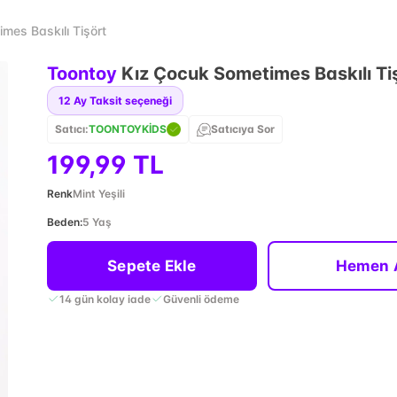
mes Baskılı Tişört
Toontoy
Kız Çocuk Sometimes Baskılı Ti
12
Ay Taksit seçeneği
Satıcı:
TOONTOYKİDS
Satıcıya Sor
199,99 TL
Renk
Mint Yeşili
Beden
:
5 Yaş
Sepete Ekle
Hemen 
14 gün kolay iade
Güvenli ödeme