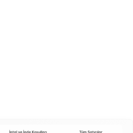
İptal ve İade Koşulları
Tüm Satıcılar