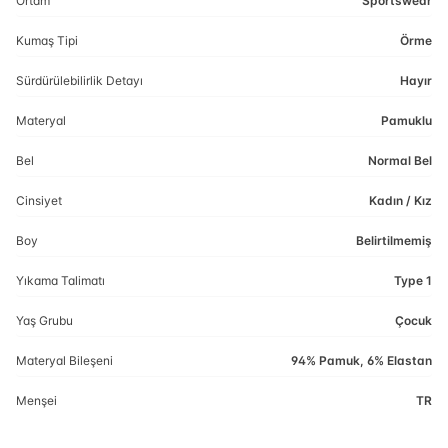
Ortam
Sportswear
Kumaş Tipi
Örme
Sürdürülebilirlik Detayı
Hayır
Materyal
Pamuklu
Bel
Normal Bel
Cinsiyet
Kadın / Kız
Boy
Belirtilmemiş
Yıkama Talimatı
Type 1
Yaş Grubu
Çocuk
Materyal Bileşeni
94% Pamuk, 6% Elastan
Menşei
TR