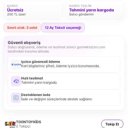
KARGO
KARGO TESLIM
Ücretsiz
Tahmini yarın kargoda
200 TL üzeri
Satıcı gönderimi
Sınırlı stok: 3 adet
12
Ay Taksit seçeneği
Güvenli alışveriş
Satıcı doğrulandı, ödeme ve teslimat süreci gormeklazim.com
tarafından koruma altında.
iyzico güvenceli ödeme
Kart bilgileriniz şifreli, ödeme iyzico korumasında.
Hızlı teslimat
Tahmini yarın kargoda
Desteklenen iade
İade ve değişim süreçlerinde destek sağlanır.
TOONTOYKİDS
Takip Et
0
Takipçi