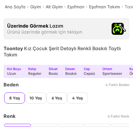
Ana Sayfa
Giyim
Alt Giyim
Eşofman
Eşofman Takımı
Toon
Üzerinde Görmek
Lazım
Ürünü üzerinde görmek için tıklayın
Toontoy
Kız Çocuk Şerit Detaylı Renkli Baskılı Taytlı
Takım
Kol Boyu
Kalıp
Siluet
Desen
Cep
Ortam
Ku
Uzun
Regular
Basic
Baskılı
Cepsiz
Sportswear
Ö
Beden
4
Farklı
Beden
8 Yaş
10 Yaş
6 Yaş
4 Yaş
Renk
6
Farklı
Renk