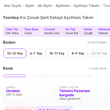
Ana Sayfa
Giyim
Alt Giyim
Eşofman
Eşofman Takımı
Toon
Toontoy
Kız Çocuk Şerit Detaylı Eşofman Takım
Yaka Tipi
Paça Boyu
Cinsiyet
Kol Tipi
Desen
Materyal
Dik Yaka
Uzun
Kadın / Kız
Uzun Kol
Çizgili
Viskon
Beden
5
Farklı
Beden
12-13 Yaş
6-7 Yaş
10-11 Yaş
8-9 Yaş
13-14 Yaş
Renk
4
Farklı
Renk
KARGO
KARGO TESLIM
Ücretsiz
Tahmini Pazartesi
200 TL üzeri
kargoda
Satıcı gönderimi