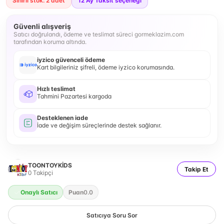
Sınırlı stok: 2 adet
12
Ay Taksit seçeneği
Güvenli alışveriş
Satıcı doğrulandı, ödeme ve teslimat süreci gormeklazim.com
tarafından koruma altında.
iyzico güvenceli ödeme
Kart bilgileriniz şifreli, ödeme iyzico korumasında.
Hızlı teslimat
Tahmini Pazartesi kargoda
Desteklenen iade
İade ve değişim süreçlerinde destek sağlanır.
TOONTOYKİDS
Takip Et
0
Takipçi
Onaylı Satıcı
Puan
0.0
Satıcıya Soru Sor