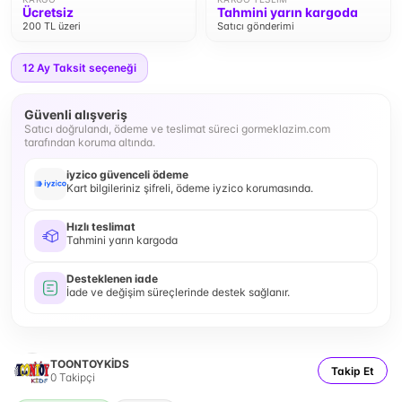
Ücretsiz
Tahmini yarın kargoda
200 TL üzeri
Satıcı gönderimi
12
Ay Taksit seçeneği
Güvenli alışveriş
Satıcı doğrulandı, ödeme ve teslimat süreci gormeklazim.com
tarafından koruma altında.
iyzico güvenceli ödeme
Kart bilgileriniz şifreli, ödeme iyzico korumasında.
Hızlı teslimat
Tahmini yarın kargoda
Desteklenen iade
İade ve değişim süreçlerinde destek sağlanır.
TOONTOYKİDS
Takip Et
0
Takipçi