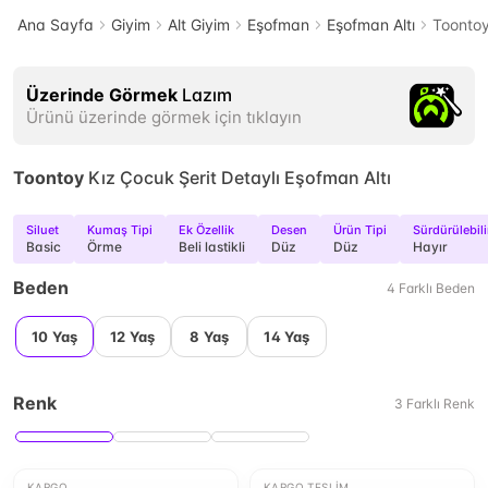
Ana Sayfa
Giyim
Alt Giyim
Eşofman
Eşofman Altı
Toontoy
Üzerinde Görmek
Lazım
Ürünü üzerinde görmek için tıklayın
Toontoy
Kız Çocuk Şerit Detaylı Eşofman Altı
Siluet
Kumaş Tipi
Ek Özellik
Desen
Ürün Tipi
Sürdürülebili
Basic
Örme
Beli lastikli
Düz
Düz
Hayır
Beden
4
Farklı
Beden
10 Yaş
12 Yaş
8 Yaş
14 Yaş
Renk
3
Farklı
Renk
KARGO
KARGO TESLIM