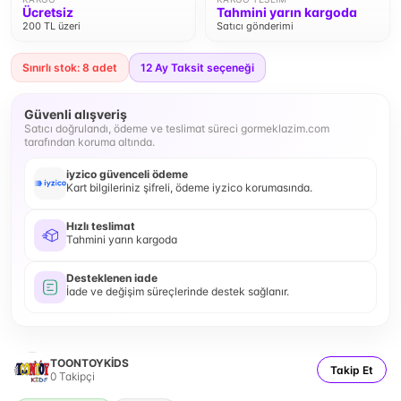
Ücretsiz
Tahmini yarın kargoda
200 TL üzeri
Satıcı gönderimi
Sınırlı stok: 8 adet
12
Ay Taksit seçeneği
Güvenli alışveriş
Satıcı doğrulandı, ödeme ve teslimat süreci gormeklazim.com
tarafından koruma altında.
iyzico güvenceli ödeme
Kart bilgileriniz şifreli, ödeme iyzico korumasında.
Hızlı teslimat
Tahmini yarın kargoda
Desteklenen iade
İade ve değişim süreçlerinde destek sağlanır.
TOONTOYKİDS
Takip Et
0
Takipçi