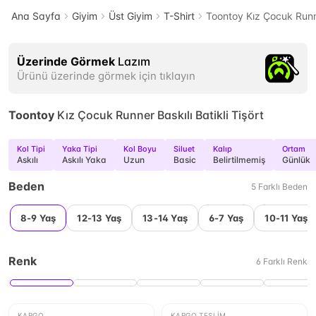
Ana Sayfa
Giyim
Üst Giyim
T-Shirt
Toontoy Kız Çocuk Runner
Üzerinde Görmek
Lazım
Ürünü üzerinde görmek için tıklayın
Toontoy
Kız Çocuk Runner Baskılı Batikli Tişört
Kol Tipi
Yaka Tipi
Kol Boyu
Siluet
Kalıp
Ortam
Askılı
Askılı Yaka
Uzun
Basic
Belirtilmemiş
Günlük
Beden
5
Farklı
Beden
8-9 Yaş
12-13 Yaş
13-14 Yaş
6-7 Yaş
10-11 Yaş
Renk
6
Farklı
Renk
KARGO
KARGO TESLIM