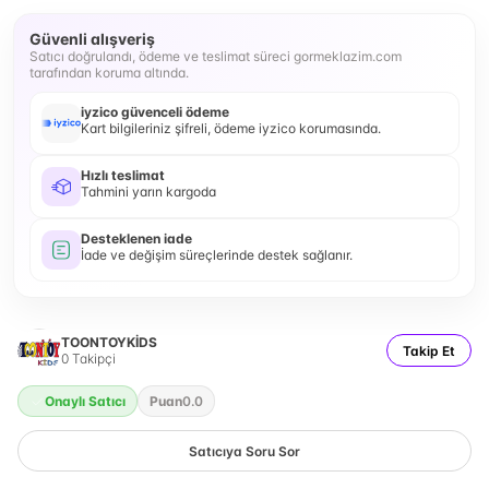
Güvenli alışveriş
Satıcı doğrulandı, ödeme ve teslimat süreci gormeklazim.com
tarafından koruma altında.
iyzico güvenceli ödeme
Kart bilgileriniz şifreli, ödeme iyzico korumasında.
Hızlı teslimat
Tahmini yarın kargoda
Desteklenen iade
İade ve değişim süreçlerinde destek sağlanır.
TOONTOYKİDS
Takip Et
0
Takipçi
Onaylı Satıcı
Puan
0.0
Satıcıya Soru Sor