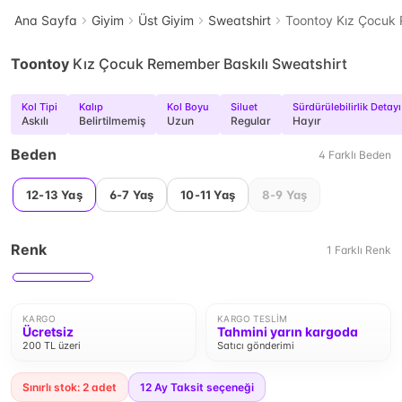
Ana Sayfa
Giyim
Üst Giyim
Sweatshirt
Toontoy Kız Çocuk 
Toontoy
Kız Çocuk Remember Baskılı Sweatshirt
Kol Tipi
Kalıp
Kol Boyu
Siluet
Sürdürülebilirlik Detayı
Askılı
Belirtilmemiş
Uzun
Regular
Hayır
Beden
4
Farklı
Beden
12-13 Yaş
6-7 Yaş
10-11 Yaş
8-9 Yaş
Renk
1
Farklı
Renk
KARGO
KARGO TESLIM
Ücretsiz
Tahmini yarın kargoda
200 TL üzeri
Satıcı gönderimi
Sınırlı stok: 2 adet
12
Ay Taksit seçeneği