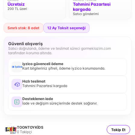
Ücretsiz
Tahmini Pazartesi
200 TL üzeri
kargoda
Satıcı gönderimi
Sınırlı stok: 8 adet
12
Ay Taksit seçeneği
Güvenli alışveriş
Satıcı doğrulandı, ödeme ve teslimat süreci gormeklazim.com
tarafından koruma altında.
iyzico güvenceli ödeme
Kart bilgileriniz şifreli, ödeme iyzico korumasında.
Hızlı teslimat
Tahmini Pazartesi kargoda
Desteklenen iade
İade ve değişim süreçlerinde destek sağlanır.
TOONTOYKİDS
Takip Et
0
Takipçi