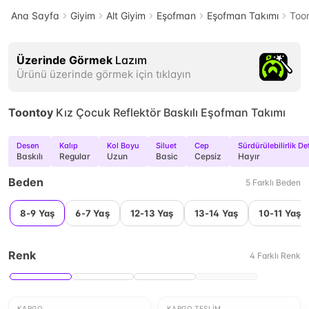
Ana Sayfa
Giyim
Alt Giyim
Eşofman
Eşofman Takımı
Toon
Üzerinde Görmek
Lazım
Ürünü üzerinde görmek için tıklayın
Toontoy
Kız Çocuk Reflektör Baskılı Eşofman Takımı
Desen
Kalıp
Kol Boyu
Siluet
Cep
Sürdürülebilirlik De
Baskılı
Regular
Uzun
Basic
Cepsiz
Hayır
Beden
5
Farklı
Beden
8-9 Yaş
6-7 Yaş
12-13 Yaş
13-14 Yaş
10-11 Yaş
Renk
4
Farklı
Renk
KARGO
KARGO TESLIM