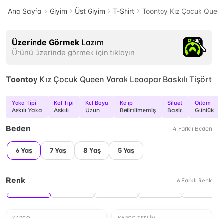
Ana Sayfa
Giyim
Üst Giyim
T-Shirt
Toontoy Kız Çocuk Quee
Üzerinde Görmek
Lazım
Ürünü üzerinde görmek için tıklayın
Toontoy
Kız Çocuk Queen Varak Leoapar Baskılı Tişört
Yaka Tipi
Kol Tipi
Kol Boyu
Kalıp
Siluet
Ortam
Askılı Yaka
Askılı
Uzun
Belirtilmemiş
Basic
Günlük
Beden
4
Farklı
Beden
6 Yaş
7 Yaş
8 Yaş
5 Yaş
Renk
6
Farklı
Renk
KARGO
KARGO TESLIM