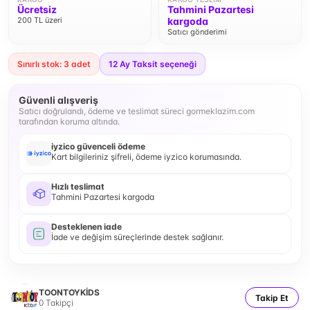
Ücretsiz
Tahmini Pazartesi
200 TL üzeri
kargoda
Satıcı gönderimi
Sınırlı stok: 3 adet
12
Ay Taksit seçeneği
Güvenli alışveriş
Satıcı doğrulandı, ödeme ve teslimat süreci gormeklazim.com
tarafından koruma altında.
iyzico güvenceli ödeme
Kart bilgileriniz şifreli, ödeme iyzico korumasında.
Hızlı teslimat
Tahmini Pazartesi kargoda
Desteklenen iade
İade ve değişim süreçlerinde destek sağlanır.
TOONTOYKİDS
Takip Et
0
Takipçi