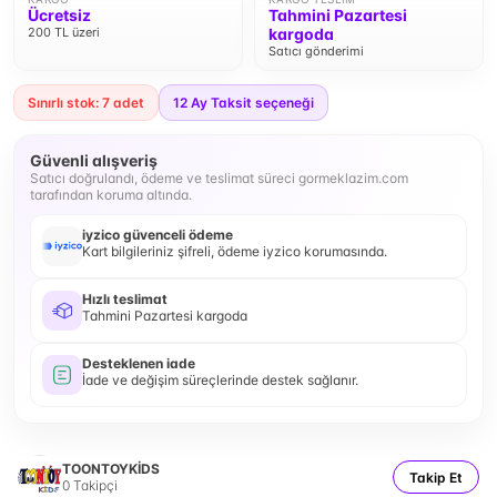
Ücretsiz
Tahmini Pazartesi
200 TL üzeri
kargoda
Satıcı gönderimi
Sınırlı stok: 7 adet
12
Ay Taksit seçeneği
Güvenli alışveriş
Satıcı doğrulandı, ödeme ve teslimat süreci gormeklazim.com
tarafından koruma altında.
iyzico güvenceli ödeme
Kart bilgileriniz şifreli, ödeme iyzico korumasında.
Hızlı teslimat
Tahmini Pazartesi kargoda
Desteklenen iade
İade ve değişim süreçlerinde destek sağlanır.
TOONTOYKİDS
Takip Et
0
Takipçi