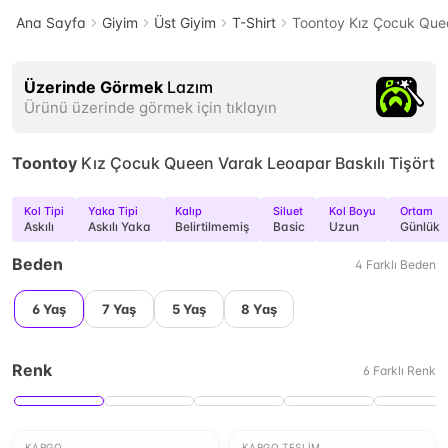
Ana Sayfa
Giyim
Üst Giyim
T-Shirt
Toontoy Kız Çocuk Quee
Üzerinde Görmek
Lazım
Ürünü üzerinde görmek için tıklayın
Toontoy
Kız Çocuk Queen Varak Leoapar Baskılı Tişört
Kol Tipi
Yaka Tipi
Kalıp
Siluet
Kol Boyu
Ortam
Askılı
Askılı Yaka
Belirtilmemiş
Basic
Uzun
Günlük
Beden
4
Farklı
Beden
6 Yaş
7 Yaş
5 Yaş
8 Yaş
Renk
6
Farklı
Renk
KARGO
KARGO TESLIM