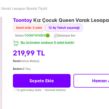
Varak Leoapar Baskılı Tişört
Toontoy
Kız Çocuk Queen Varak Leoapar 
Sınırlı stok: 5 adet
12
Ay Taksit seçeneği
Satıcı:
TOONTOYKİDS
Satıcıya Sor
Bu üründen sadece 5 adet kaldı!
219,99 TL
Renk
Kahve Melanj
Beden
:
8 Yaş
Sepete Ekle
Hemen 
14 gün kolay iade
Güvenli ödeme