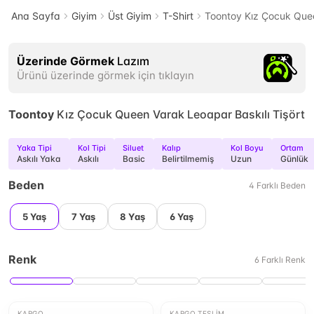
Ana Sayfa
Giyim
Üst Giyim
T-Shirt
Toontoy Kız Çocuk Quee
Üzerinde Görmek
Lazım
Ürünü üzerinde görmek için tıklayın
Toontoy
Kız Çocuk Queen Varak Leoapar Baskılı Tişört
Yaka Tipi
Kol Tipi
Siluet
Kalıp
Kol Boyu
Ortam
Askılı Yaka
Askılı
Basic
Belirtilmemiş
Uzun
Günlük
Beden
4
Farklı
Beden
5 Yaş
7 Yaş
8 Yaş
6 Yaş
Renk
6
Farklı
Renk
KARGO
KARGO TESLIM