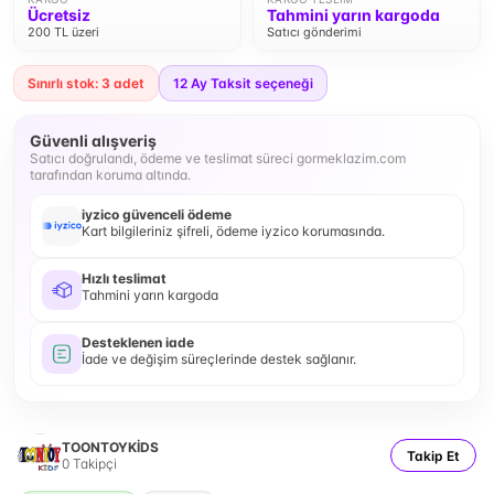
Ücretsiz
Tahmini yarın kargoda
200 TL üzeri
Satıcı gönderimi
Sınırlı stok: 3 adet
12
Ay Taksit seçeneği
Güvenli alışveriş
Satıcı doğrulandı, ödeme ve teslimat süreci gormeklazim.com
tarafından koruma altında.
iyzico güvenceli ödeme
Kart bilgileriniz şifreli, ödeme iyzico korumasında.
Hızlı teslimat
Tahmini yarın kargoda
Desteklenen iade
İade ve değişim süreçlerinde destek sağlanır.
TOONTOYKİDS
Takip Et
0
Takipçi