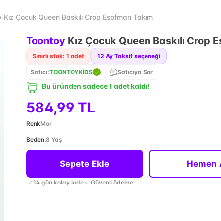
y Kız Çocuk Queen Baskılı Crop Eşofman Takım
Toontoy
Kız Çocuk Queen Baskılı Crop 
Sınırlı stok: 1 adet
12
Ay Taksit seçeneği
Satıcı:
TOONTOYKİDS
Satıcıya Sor
Bu üründen sadece 1 adet kaldı!
584,99 TL
Renk
Mor
Beden
:
8 Yaş
Sepete Ekle
Hemen 
14 gün kolay iade
Güvenli ödeme