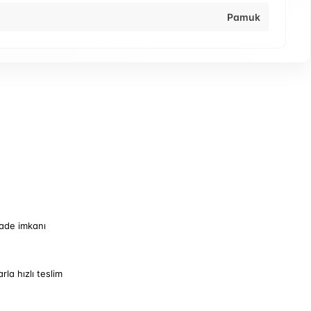
Pamuk
iade imkanı
arla hızlı teslim