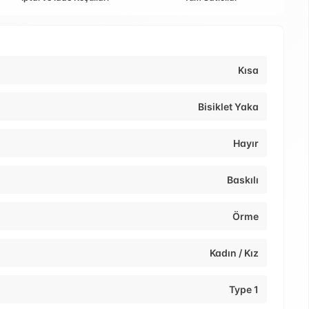
Kısa
Bisiklet Yaka
Hayır
Baskılı
Örme
Kadın / Kız
Type 1