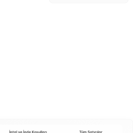
İptal ve İade Koşulları
Tüm Satıcılar