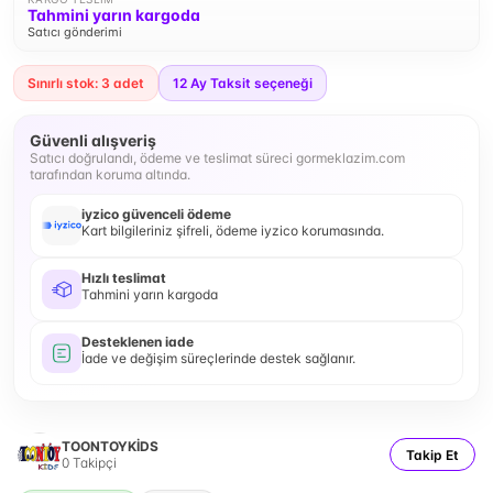
Tahmini yarın kargoda
Satıcı gönderimi
Sınırlı stok: 3 adet
12
Ay Taksit seçeneği
Güvenli alışveriş
Satıcı doğrulandı, ödeme ve teslimat süreci gormeklazim.com
tarafından koruma altında.
iyzico güvenceli ödeme
Kart bilgileriniz şifreli, ödeme iyzico korumasında.
Hızlı teslimat
Tahmini yarın kargoda
Desteklenen iade
İade ve değişim süreçlerinde destek sağlanır.
TOONTOYKİDS
Takip Et
0
Takipçi