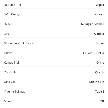
Dokuma Tipi
2 İplik
Ürün Detayı
Nakışlı
Desen
Nakışlı / İşlemeli
Cep
Cepsiz
Sürdürülebilirlik Detayı
Hayır
Ortam
Casual/Günlük
Kumaş Tipi
Örme
Yaş Grubu
Çocuk
Cinsiyet
Kadın / Kız
Yıkama Talimatı
Type 1
Menşei
TR