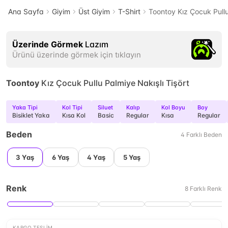
Ana Sayfa
Giyim
Üst Giyim
T-Shirt
Toontoy Kız Çocuk Pullu
Üzerinde Görmek
Lazım
Ürünü üzerinde görmek için tıklayın
Toontoy
Kız Çocuk Pullu Palmiye Nakışlı Tişört
Yaka Tipi
Kol Tipi
Siluet
Kalıp
Kol Boyu
Boy
Bisiklet Yaka
Kısa Kol
Basic
Regular
Kısa
Regular
Beden
4
Farklı
Beden
3 Yaş
6 Yaş
4 Yaş
5 Yaş
Renk
8
Farklı
Renk
KARGO TESLIM