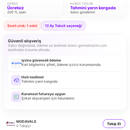
KARGO
KARGO TESLIM
Ücretsiz
Tahmini yarın kargoda
200 TL üzeri
Satıcı gönderimi
Sınırlı stok: 1 adet
12
Ay Taksit seçeneği
Güvenli alışveriş
Satıcı doğrulandı, ödeme ve teslimat süreci gormeklazim.com
tarafından koruma altında.
iyzico güvenceli ödeme
Kart bilgileriniz şifreli, ödeme iyzico korumasında.
Hızlı teslimat
Tahmini yarın kargoda
Kurumsal faturaya uygun
Şirket alışverişleri için faturalanır.
MODAVALS
Takip Et
0
Takipçi