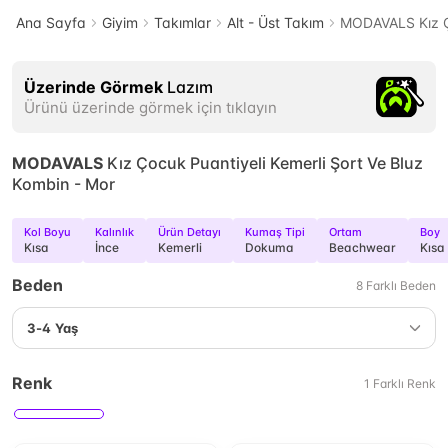
Ana Sayfa
Giyim
Takımlar
Alt - Üst Takım
MODAVALS Kız Ço
Üzerinde Görmek
Lazım
Ürünü üzerinde görmek için tıklayın
MODAVALS
Kız Çocuk Puantiyeli Kemerli Şort Ve Bluz
Kombin - Mor
Kol Boyu
Kalınlık
Ürün Detayı
Kumaş Tipi
Ortam
Boy
Kısa
İnce
Kemerli
Dokuma
Beachwear
Kısa
Beden
8
Farklı
Beden
3-4 Yaş
Renk
1
Farklı
Renk