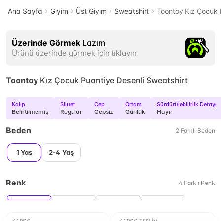
Ana Sayfa
Giyim
Üst Giyim
Sweatshirt
Toontoy Kız Çocuk 
Üzerinde Görmek
Lazım
Ürünü üzerinde görmek için tıklayın
Toontoy
Kız Çocuk Puantiye Desenli Sweatshirt
Kalıp
Siluet
Cep
Ortam
Sürdürülebilirlik Detayı
Belirtilmemiş
Regular
Cepsiz
Günlük
Hayır
Beden
2
Farklı
Beden
1 Yaş
2-4 Yaş
Renk
4
Farklı
Renk
KARGO
KARGO TESLIM