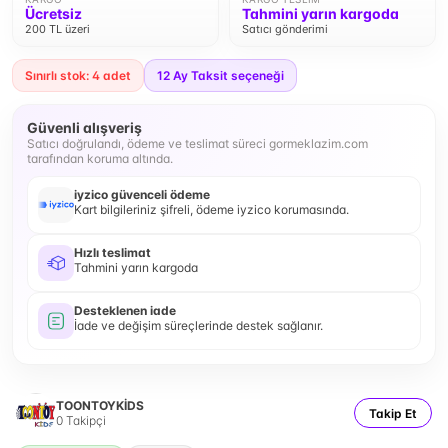
Ücretsiz
Tahmini yarın kargoda
200 TL üzeri
Satıcı gönderimi
Sınırlı stok: 4 adet
12
Ay Taksit seçeneği
Güvenli alışveriş
Satıcı doğrulandı, ödeme ve teslimat süreci gormeklazim.com
tarafından koruma altında.
iyzico güvenceli ödeme
Kart bilgileriniz şifreli, ödeme iyzico korumasında.
Hızlı teslimat
Tahmini yarın kargoda
Desteklenen iade
İade ve değişim süreçlerinde destek sağlanır.
TOONTOYKİDS
Takip Et
0
Takipçi