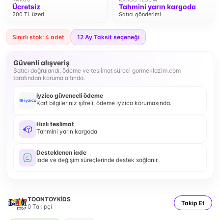
Ücretsiz
Tahmini yarın kargoda
200 TL üzeri
Satıcı gönderimi
Sınırlı stok: 4 adet
12
Ay Taksit seçeneği
Güvenli alışveriş
Satıcı doğrulandı, ödeme ve teslimat süreci gormeklazim.com
tarafından koruma altında.
iyzico güvenceli ödeme
Kart bilgileriniz şifreli, ödeme iyzico korumasında.
Hızlı teslimat
Tahmini yarın kargoda
Desteklenen iade
İade ve değişim süreçlerinde destek sağlanır.
TOONTOYKİDS
Takip Et
0
Takipçi