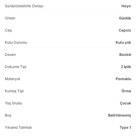
Sürdürülebilirlik Detayı
Hayır
Ortam
Günlük
Cep
Cepsiz
Kutu Durumu
Kutu yok
Desen
Baskılı
Dokuma Tipi
2 İplik
Materyal
Pamuklu
Kumaş Tipi
Örme
Yaş Grubu
Çocuk
Boy
Belirtilmemiş
Yıkama Talimatı
Type 1