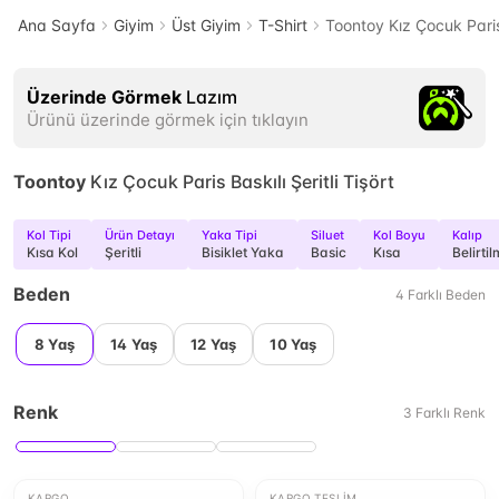
Ana Sayfa
Giyim
Üst Giyim
T-Shirt
Toontoy Kız Çocuk Paris B
Üzerinde Görmek
Lazım
Ürünü üzerinde görmek için tıklayın
Toontoy
Kız Çocuk Paris Baskılı Şeritli Tişört
Kol Tipi
Ürün Detayı
Yaka Tipi
Siluet
Kol Boyu
Kalıp
Kısa Kol
Şeritli
Bisiklet Yaka
Basic
Kısa
Belirti
Beden
4
Farklı
Beden
8 Yaş
14 Yaş
12 Yaş
10 Yaş
Renk
3
Farklı
Renk
KARGO
KARGO TESLIM