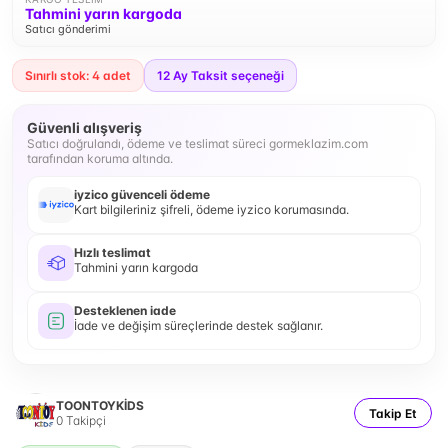
Tahmini yarın kargoda
Satıcı gönderimi
Sınırlı stok: 4 adet
12
Ay Taksit seçeneği
Güvenli alışveriş
Satıcı doğrulandı, ödeme ve teslimat süreci gormeklazim.com
tarafından koruma altında.
iyzico güvenceli ödeme
Kart bilgileriniz şifreli, ödeme iyzico korumasında.
Hızlı teslimat
Tahmini yarın kargoda
Desteklenen iade
İade ve değişim süreçlerinde destek sağlanır.
TOONTOYKİDS
Takip Et
0
Takipçi