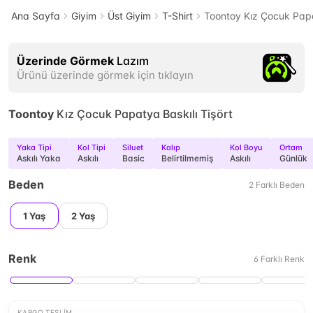
Ana Sayfa
Giyim
Üst Giyim
T-Shirt
Toontoy Kız Çocuk Papa
Üzerinde Görmek
Lazım
Ürünü üzerinde görmek için tıklayın
Toontoy
Kız Çocuk Papatya Baskılı Tişört
Yaka Tipi
Kol Tipi
Siluet
Kalıp
Kol Boyu
Ortam
Askılı Yaka
Askılı
Basic
Belirtilmemiş
Askılı
Günlük
Beden
2
Farklı
Beden
1 Yaş
2 Yaş
Renk
6
Farklı
Renk
KARGO TESLIM