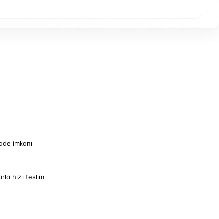
iade imkanı
arla hızlı teslim