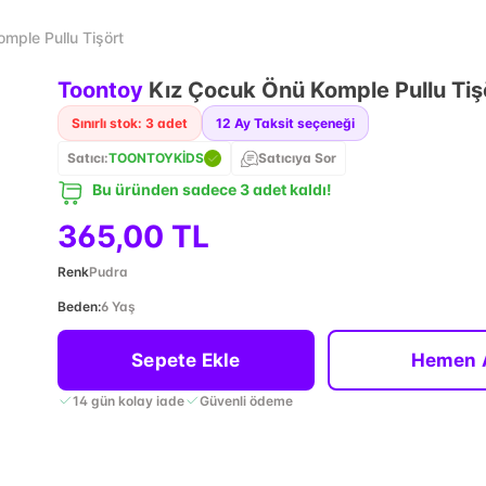
mple Pullu Tişört
Toontoy
Kız Çocuk Önü Komple Pullu Tiş
Sınırlı stok: 3 adet
12
Ay Taksit seçeneği
Satıcı:
TOONTOYKİDS
Satıcıya Sor
Bu üründen sadece 3 adet kaldı!
365,00 TL
Renk
Pudra
Beden
:
6 Yaş
Sepete Ekle
Hemen 
14 gün kolay iade
Güvenli ödeme