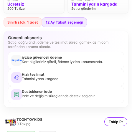
Ücretsiz
Tahmini yarın kargoda
200 TL üzeri
Satıcı gönderimi
Sınırlı stok: 1 adet
12
Ay Taksit seçeneği
Güvenli alışveriş
Satıcı doğrulandı, ödeme ve teslimat süreci gormeklazim.com
tarafından koruma altında.
iyzico güvenceli ödeme
Kart bilgileriniz şifreli, ödeme iyzico korumasında.
Hızlı teslimat
Tahmini yarın kargoda
Desteklenen iade
İade ve değişim süreçlerinde destek sağlanır.
TOONTOYKİDS
Takip Et
0
Takipçi