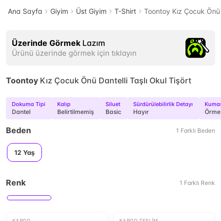
Ana Sayfa
Giyim
Üst Giyim
T-Shirt
Toontoy Kız Çocuk Önü D
Üzerinde Görmek
Lazım
Ürünü üzerinde görmek için tıklayın
Toontoy
Kız Çocuk Önü Dantelli Taşlı Okul Tişört
Dokuma Tipi
Kalıp
Siluet
Sürdürülebilirlik Detayı
Kumaş
Dantel
Belirtilmemiş
Basic
Hayır
Örme
Beden
1
Farklı
Beden
12 Yaş
Renk
1
Farklı
Renk
KARGO
KARGO TESLIM