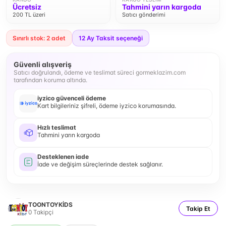
Ücretsiz
Tahmini yarın kargoda
200 TL üzeri
Satıcı gönderimi
Sınırlı stok: 2 adet
12
Ay Taksit seçeneği
Güvenli alışveriş
Satıcı doğrulandı, ödeme ve teslimat süreci gormeklazim.com
tarafından koruma altında.
iyzico güvenceli ödeme
Kart bilgileriniz şifreli, ödeme iyzico korumasında.
Hızlı teslimat
Tahmini yarın kargoda
Desteklenen iade
İade ve değişim süreçlerinde destek sağlanır.
TOONTOYKİDS
Takip Et
0
Takipçi