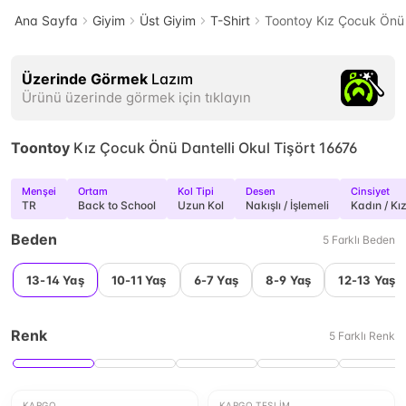
Ana Sayfa
Giyim
Üst Giyim
T-Shirt
Toontoy Kız Çocuk Önü D
Üzerinde Görmek
Lazım
Ürünü üzerinde görmek için tıklayın
Toontoy
Kız Çocuk Önü Dantelli Okul Tişört 16676
Menşei
Ortam
Kol Tipi
Desen
Cinsiyet
TR
Back to School
Uzun Kol
Nakışlı / İşlemeli
Kadın / Kı
Beden
5
Farklı
Beden
13-14 Yaş
10-11 Yaş
6-7 Yaş
8-9 Yaş
12-13 Yaş
Renk
5
Farklı
Renk
KARGO
KARGO TESLIM