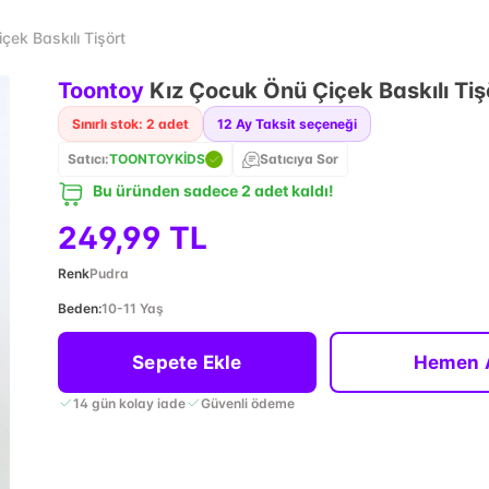
çek Baskılı Tişört
Toontoy
Kız Çocuk Önü Çiçek Baskılı Tiş
Sınırlı stok: 2 adet
12
Ay Taksit seçeneği
Satıcı:
TOONTOYKİDS
Satıcıya Sor
Bu üründen sadece 2 adet kaldı!
249,99 TL
Renk
Pudra
Beden
:
10-11 Yaş
Sepete Ekle
Hemen 
14 gün kolay iade
Güvenli ödeme