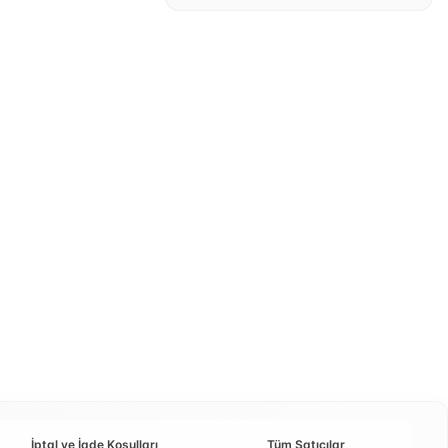
İptal ve İade Koşulları
Tüm Satıcılar