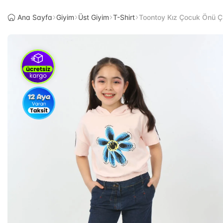
Ana Sayfa
Giyim
Üst Giyim
T-Shirt
Toontoy Kız Çocuk Önü Çi