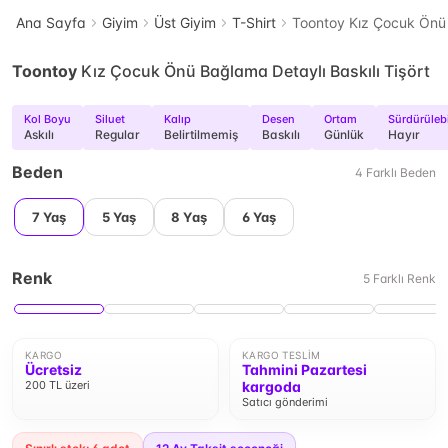
Ana Sayfa
Giyim
Üst Giyim
T-Shirt
Toontoy Kız Çocuk Önü 
Toontoy
Kız Çocuk Önü Bağlama Detaylı Baskılı Tişört
Kol Boyu
Siluet
Kalıp
Desen
Ortam
Sürdürülebi
Askılı
Regular
Belirtilmemiş
Baskılı
Günlük
Hayır
Beden
4
Farklı
Beden
7 Yaş
5 Yaş
8 Yaş
6 Yaş
Renk
5
Farklı
Renk
KARGO
KARGO TESLIM
Ücretsiz
Tahmini Pazartesi
200 TL üzeri
kargoda
Satıcı gönderimi