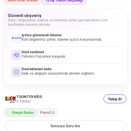
Sınırlı stok: 6 adet
12
Ay Taksit seçeneği
Güvenli alışveriş
Satıcı doğrulandı, ödeme ve teslimat süreci gormeklazim.com
tarafından koruma altında.
iyzico güvenceli ödeme
Kart bilgileriniz şifreli, ödeme iyzico korumasında.
Hızlı teslimat
Tahmini Pazartesi kargoda
Desteklenen iade
İade ve değişim süreçlerinde destek sağlanır.
TOONTOYKİDS
Takip Et
0
Takipçi
Onaylı Satıcı
Puan
0.0
Satıcıya Soru Sor