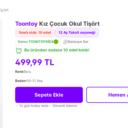
işört
Toontoy
Kız Çocuk Okul Tişört
Sınırlı stok: 10 adet
12
Ay Taksit seçeneği
Satıcı:
TOONTOYKİDS
Satıcıya Sor
Bu üründen sadece 10 adet kaldı!
499,99 TL
Renk
Ekru
Beden
:
10-11 Yaş
Sepete Ekle
Hemen 
14 gün kolay iade
Güvenli ödeme