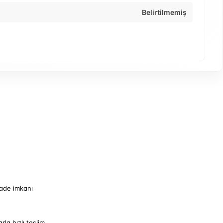
Belirtilmemiş
iade imkanı
arla hızlı teslim