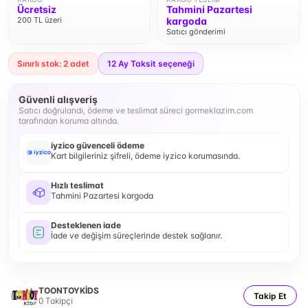
Ücretsiz
Tahmini Pazartesi
200 TL üzeri
kargoda
Satıcı gönderimi
Sınırlı stok: 2 adet
12
Ay Taksit seçeneği
Güvenli alışveriş
Satıcı doğrulandı, ödeme ve teslimat süreci gormeklazim.com
tarafından koruma altında.
iyzico güvenceli ödeme
Kart bilgileriniz şifreli, ödeme iyzico korumasında.
Hızlı teslimat
Tahmini Pazartesi kargoda
Desteklenen iade
İade ve değişim süreçlerinde destek sağlanır.
TOONTOYKİDS
Takip Et
0
Takipçi