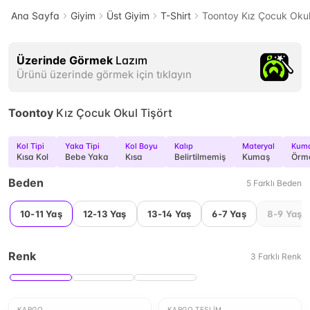
Ana Sayfa
Giyim
Üst Giyim
T-Shirt
Toontoy Kız Çocuk Okul
Üzerinde Görmek
Lazım
Ürünü üzerinde görmek için tıklayın
Toontoy
Kız Çocuk Okul Tişört
Kol Tipi
Yaka Tipi
Kol Boyu
Kalıp
Materyal
Kuma
Kısa Kol
Bebe Yaka
Kısa
Belirtilmemiş
Kumaş
Örm
Beden
5
Farklı
Beden
10-11 Yaş
12-13 Yaş
13-14 Yaş
6-7 Yaş
8-9 Yaş
Renk
3
Farklı
Renk
KARGO
KARGO TESLIM