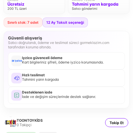
Ücretsiz
Tahmini yarın kargoda
200 TL üzeri
Satıcı gönderimi
Sınırlı stok: 7 adet
12
Ay Taksit seçeneği
Güvenli alışveriş
Satıcı doğrulandı, ödeme ve teslimat süreci gormeklazim.com
tarafından koruma altında.
iyzico güvenceli ödeme
Kart bilgileriniz şifreli, ödeme iyzico korumasında.
Hızlı teslimat
Tahmini yarın kargoda
Desteklenen iade
İade ve değişim süreçlerinde destek sağlanır.
TOONTOYKİDS
Takip Et
0
Takipçi