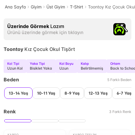
Ana Sayfa
Giyim
Üst Giyim
T-Shirt
Toontoy Kız Çocuk Okul
Üzerinde Görmek
Lazım
Ürünü üzerinde görmek için tıklayın
Toontoy
Kız Çocuk Okul Tişört
Kol Tipi
Yaka Tipi
Kol Boyu
Kalıp
Ortam
Uzun Kol
Bisiklet Yaka
Uzun
Belirtilmemiş
Back to Schoo
Beden
5
Farklı
Beden
13-14 Yaş
10-11 Yaş
8-9 Yaş
12-13 Yaş
6-7 Yaş
Renk
3
Farklı
Renk
KARGO
KARGO TESLIM