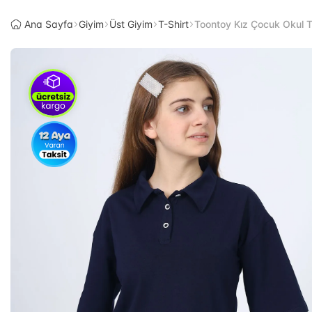
Ana Sayfa
Giyim
Üst Giyim
T-Shirt
Toontoy Kız Çocuk Okul T