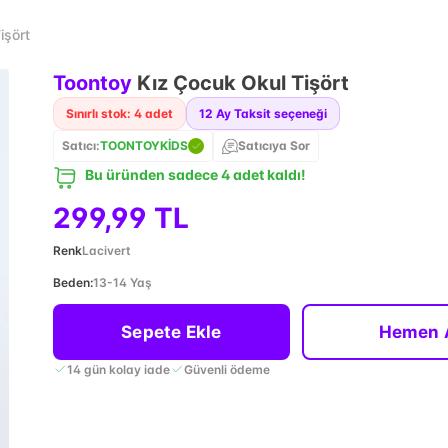
işört
Toontoy
Kız Çocuk Okul Tişört
Sınırlı stok: 4 adet
12
Ay Taksit seçeneği
Satıcı:
TOONTOYKİDS
Satıcıya Sor
Bu üründen sadece 4 adet kaldı!
299,99 TL
Renk
Lacivert
Beden
:
13-14 Yaş
Sepete Ekle
Hemen 
14 gün kolay iade
Güvenli ödeme