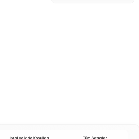
İptal ve İade Koşulları
Tüm Satıcılar