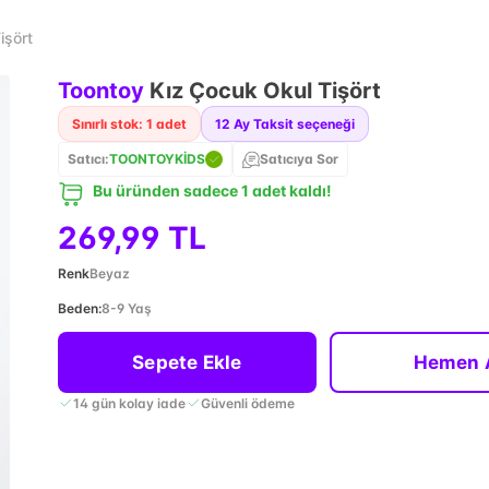
işört
Toontoy
Kız Çocuk Okul Tişört
Sınırlı stok: 1 adet
12
Ay Taksit seçeneği
Satıcı:
TOONTOYKİDS
Satıcıya Sor
Bu üründen sadece 1 adet kaldı!
269,99 TL
Renk
Beyaz
Beden
:
8-9 Yaş
Sepete Ekle
Hemen 
14 gün kolay iade
Güvenli ödeme