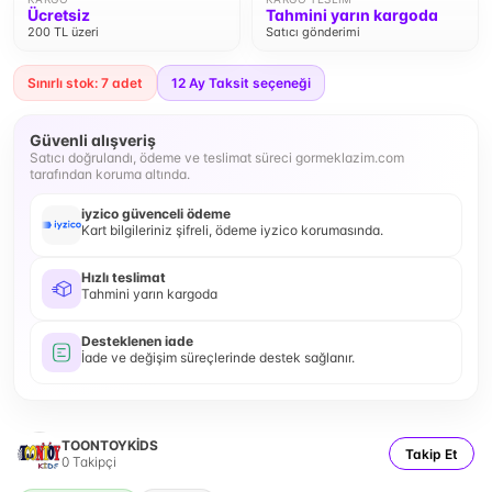
Ücretsiz
Tahmini yarın kargoda
200 TL üzeri
Satıcı gönderimi
Sınırlı stok: 7 adet
12
Ay Taksit seçeneği
Güvenli alışveriş
Satıcı doğrulandı, ödeme ve teslimat süreci gormeklazim.com
tarafından koruma altında.
iyzico güvenceli ödeme
Kart bilgileriniz şifreli, ödeme iyzico korumasında.
Hızlı teslimat
Tahmini yarın kargoda
Desteklenen iade
İade ve değişim süreçlerinde destek sağlanır.
TOONTOYKİDS
Takip Et
0
Takipçi