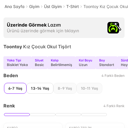
Ana Sayfa
Giyim
Üst Giyim
T-Shirt
Toontoy Kız Çocuk Okul
Üzerinde Görmek
Lazım
Ürünü üzerinde görmek için tıklayın
Toontoy
Kız Çocuk Okul Tişört
Yaka Tipi
Siluet
Kalıp
Kol Boyu
Boy
Sürd
Bisiklet Yaka
Basic
Belirtilmemiş
Uzun
Standart
Hay
Beden
4
Farklı
Beden
6-7 Yaş
13-14 Yaş
8-9 Yaş
10-11 Yaş
Renk
4
Farklı
Renk
KARGO
KARGO TESLIM