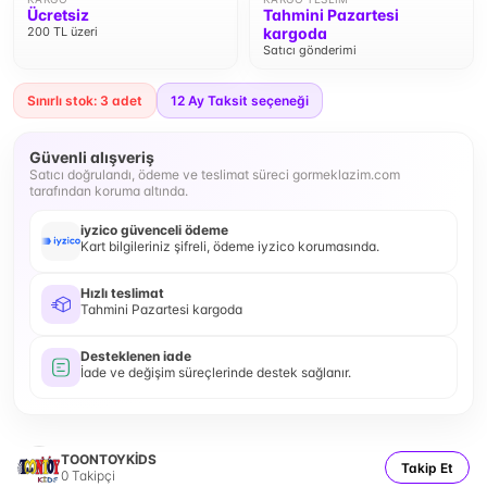
Ücretsiz
Tahmini Pazartesi
200 TL üzeri
kargoda
Satıcı gönderimi
Sınırlı stok: 3 adet
12
Ay Taksit seçeneği
Güvenli alışveriş
Satıcı doğrulandı, ödeme ve teslimat süreci gormeklazim.com
tarafından koruma altında.
iyzico güvenceli ödeme
Kart bilgileriniz şifreli, ödeme iyzico korumasında.
Hızlı teslimat
Tahmini Pazartesi kargoda
Desteklenen iade
İade ve değişim süreçlerinde destek sağlanır.
TOONTOYKİDS
Takip Et
0
Takipçi