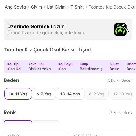
Ana Sayfa
Giyim
Üst Giyim
T-Shirt
Toontoy Kız Çocuk Okul 
Üzerinde Görmek
Lazım
Ürünü üzerinde görmek için tıklayın
Toontoy
Kız Çocuk Okul Baskılı Tişört
Kol Tipi
Yaka Tipi
Kol Boyu
Kalıp
Siluet
Orta
Kısa Kol
Bisiklet Yaka
Kısa
Belirtilmemiş
Basic
Back 
Beden
5
Farklı
Beden
10-11 Yaş
6-7 Yaş
13-14 Yaş
8-9 Yaş
12-13 Yaş
Renk
2
Farklı
Renk
KARGO
KARGO TESLIM