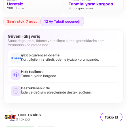
Ücretsiz
Tahmini yarın kargoda
200 TL üzeri
Satıcı gönderimi
Sınırlı stok: 7 adet
12
Ay Taksit seçeneği
Güvenli alışveriş
Satıcı doğrulandı, ödeme ve teslimat süreci gormeklazim.com
tarafından koruma altında.
iyzico güvenceli ödeme
Kart bilgileriniz şifreli, ödeme iyzico korumasında.
Hızlı teslimat
Tahmini yarın kargoda
Desteklenen iade
İade ve değişim süreçlerinde destek sağlanır.
TOONTOYKİDS
Takip Et
0
Takipçi