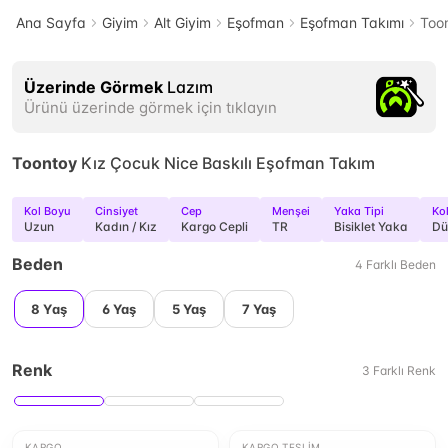
Ana Sayfa
Giyim
Alt Giyim
Eşofman
Eşofman Takımı
Toon
Üzerinde Görmek
Lazım
Ürünü üzerinde görmek için tıklayın
Toontoy
Kız Çocuk Nice Baskılı Eşofman Takım
Kol Boyu
Cinsiyet
Cep
Menşei
Yaka Tipi
Kol
Uzun
Kadın / Kız
Kargo Cepli
TR
Bisiklet Yaka
Dü
Beden
4
Farklı
Beden
8 Yaş
6 Yaş
5 Yaş
7 Yaş
Renk
3
Farklı
Renk
KARGO
KARGO TESLIM