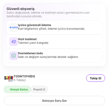
Güvenli alışveriş
Satıcı doğrulandı, ödeme ve teslimat süreci gormeklazim.com
tarafından koruma altında.
iyzico güvenceli ödeme
Kart bilgileriniz şifreli, ödeme iyzico korumasında.
Hızlı teslimat
Tahmini yarın kargoda
Desteklenen iade
İade ve değişim süreçlerinde destek sağlanır.
TOONTOYKİDS
Takip Et
0
Takipçi
Onaylı Satıcı
Puan
0.0
Satıcıya Soru Sor