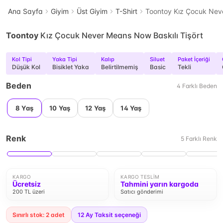
Ana Sayfa
Giyim
Üst Giyim
T-Shirt
Toontoy Kız Çocuk Neve
Toontoy
Kız Çocuk Never Means Now Baskılı Tişört
Kol Tipi
Yaka Tipi
Kalıp
Siluet
Paket İçeriği
Düşük Kol
Bisiklet Yaka
Belirtilmemiş
Basic
Tekli
Beden
4
Farklı
Beden
8 Yaş
10 Yaş
12 Yaş
14 Yaş
Renk
5
Farklı
Renk
KARGO
KARGO TESLIM
Ücretsiz
Tahmini yarın kargoda
200 TL üzeri
Satıcı gönderimi
Sınırlı stok: 2 adet
12
Ay Taksit seçeneği