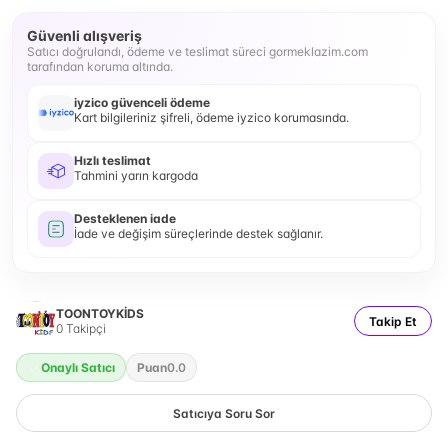
Güvenli alışveriş
Satıcı doğrulandı, ödeme ve teslimat süreci gormeklazim.com
tarafından koruma altında.
iyzico güvenceli ödeme
Kart bilgileriniz şifreli, ödeme iyzico korumasında.
Hızlı teslimat
Tahmini yarın kargoda
Desteklenen iade
İade ve değişim süreçlerinde destek sağlanır.
TOONTOYKİDS
Takip Et
0
Takipçi
Onaylı Satıcı
Puan
0.0
Satıcıya Soru Sor