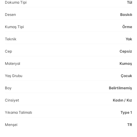
Dokuma Tipi
Tül
Desen
Baskılı
Kumaş Tipi
Örme
Teknik
Yok
Cep
Cepsiz
Materyal
Kumaş
Yaş Grubu
Çocuk
Boy
Belirtilmemiş
Cinsiyet
Kadın / Kız
Yıkama Talimatı
Type 1
Menşei
TR