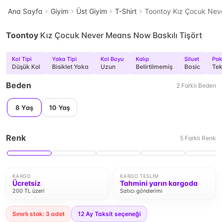
Ana Sayfa
Giyim
Üst Giyim
T-Shirt
Toontoy Kız Çocuk Neve
Toontoy
Kız Çocuk Never Means Now Baskılı Tişört
Kol Tipi
Yaka Tipi
Kol Boyu
Kalıp
Siluet
Pake
Düşük Kol
Bisiklet Yaka
Uzun
Belirtilmemiş
Basic
Tek
Beden
2
Farklı
Beden
8 Yaş
10 Yaş
Renk
5
Farklı
Renk
KARGO
KARGO TESLIM
Ücretsiz
Tahmini yarın kargoda
200 TL üzeri
Satıcı gönderimi
Sınırlı stok: 3 adet
12
Ay Taksit seçeneği