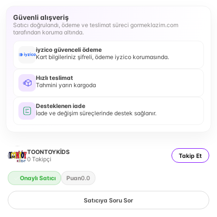
Güvenli alışveriş
Satıcı doğrulandı, ödeme ve teslimat süreci gormeklazim.com
tarafından koruma altında.
iyzico güvenceli ödeme
Kart bilgileriniz şifreli, ödeme iyzico korumasında.
Hızlı teslimat
Tahmini yarın kargoda
Desteklenen iade
İade ve değişim süreçlerinde destek sağlanır.
TOONTOYKİDS
Takip Et
0
Takipçi
Onaylı Satıcı
Puan
0.0
Satıcıya Soru Sor