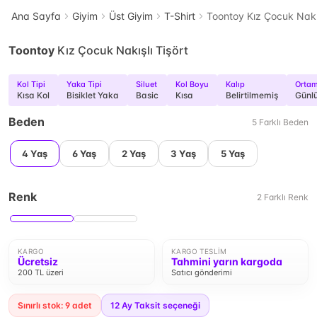
Ana Sayfa
Giyim
Üst Giyim
T-Shirt
Toontoy Kız Çocuk Nakış
Toontoy
Kız Çocuk Nakışlı Tişört
Kol Tipi
Yaka Tipi
Siluet
Kol Boyu
Kalıp
Orta
Kısa Kol
Bisiklet Yaka
Basic
Kısa
Belirtilmemiş
Günl
Beden
5
Farklı
Beden
4 Yaş
6 Yaş
2 Yaş
3 Yaş
5 Yaş
Renk
2
Farklı
Renk
KARGO
KARGO TESLIM
Ücretsiz
Tahmini yarın kargoda
200 TL üzeri
Satıcı gönderimi
Sınırlı stok: 9 adet
12
Ay Taksit seçeneği