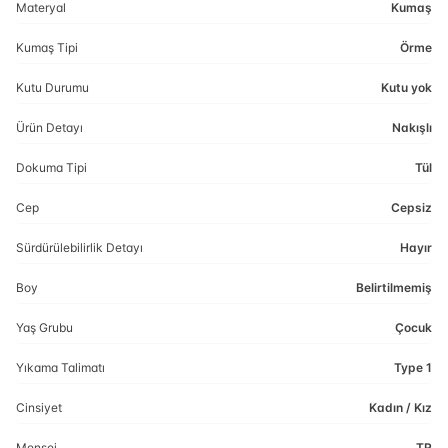
Materyal
Kumaş
Kumaş Tipi
Örme
Kutu Durumu
Kutu yok
Ürün Detayı
Nakışlı
Dokuma Tipi
Tül
Cep
Cepsiz
Sürdürülebilirlik Detayı
Hayır
Boy
Belirtilmemiş
Yaş Grubu
Çocuk
Yıkama Talimatı
Type 1
Cinsiyet
Kadın / Kız
Menşei
TR