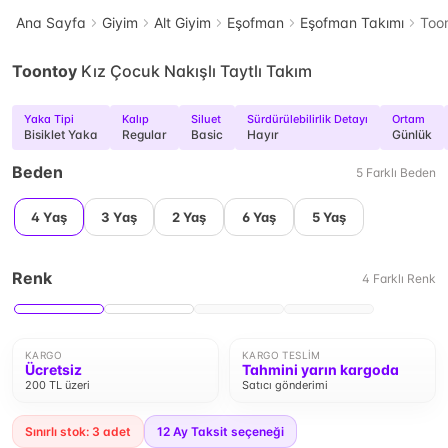
Ana Sayfa
Giyim
Alt Giyim
Eşofman
Eşofman Takımı
Toon
Toontoy
Kız Çocuk Nakışlı Taytlı Takım
Yaka Tipi
Kalıp
Siluet
Sürdürülebilirlik Detayı
Ortam
Bisiklet Yaka
Regular
Basic
Hayır
Günlük
Beden
5
Farklı
Beden
4 Yaş
3 Yaş
2 Yaş
6 Yaş
5 Yaş
Renk
4
Farklı
Renk
KARGO
KARGO TESLIM
Ücretsiz
Tahmini yarın kargoda
200 TL üzeri
Satıcı gönderimi
Sınırlı stok: 3 adet
12
Ay Taksit seçeneği