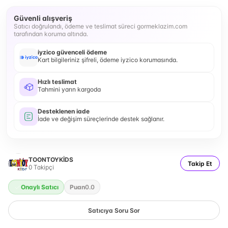
Güvenli alışveriş
Satıcı doğrulandı, ödeme ve teslimat süreci gormeklazim.com
tarafından koruma altında.
iyzico güvenceli ödeme
Kart bilgileriniz şifreli, ödeme iyzico korumasında.
Hızlı teslimat
Tahmini yarın kargoda
Desteklenen iade
İade ve değişim süreçlerinde destek sağlanır.
TOONTOYKİDS
Takip Et
0
Takipçi
Onaylı Satıcı
Puan
0.0
Satıcıya Soru Sor