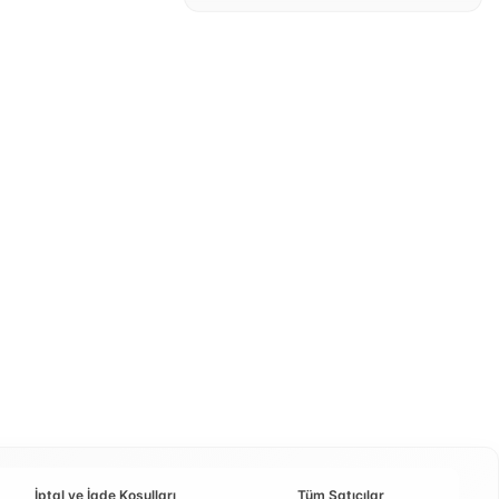
İptal ve İade Koşulları
Tüm Satıcılar