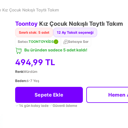
 Kız Çocuk Nakışlı Taytlı Takım
Toontoy
Kız Çocuk Nakışlı Taytlı Takım
Sınırlı stok: 5 adet
12
Ay Taksit seçeneği
Satıcı:
TOONTOYKİDS
Satıcıya Sor
Bu üründen sadece 5 adet kaldı!
494,99 TL
Renk
Mürdüm
Beden
:
6-7 Yaş
Sepete Ekle
Hemen 
14 gün kolay iade
Güvenli ödeme