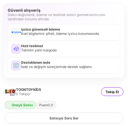
Güvenli alışveriş
Satıcı doğrulandı, ödeme ve teslimat süreci gormeklazim.com
tarafından koruma altında.
iyzico güvenceli ödeme
Kart bilgileriniz şifreli, ödeme iyzico korumasında.
Hızlı teslimat
Tahmini yarın kargoda
Desteklenen iade
İade ve değişim süreçlerinde destek sağlanır.
TOONTOYKİDS
Takip Et
0
Takipçi
Onaylı Satıcı
Puan
0.0
Satıcıya Soru Sor