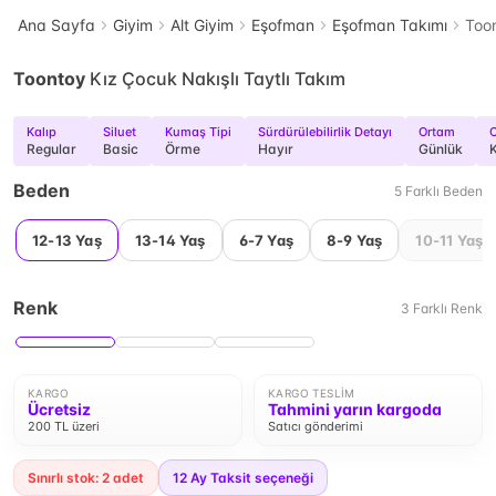
Ana Sayfa
Giyim
Alt Giyim
Eşofman
Eşofman Takımı
Toon
Toontoy
Kız Çocuk Nakışlı Taytlı Takım
Kalıp
Siluet
Kumaş Tipi
Sürdürülebilirlik Detayı
Ortam
C
Regular
Basic
Örme
Hayır
Günlük
K
Beden
5
Farklı
Beden
12-13 Yaş
13-14 Yaş
6-7 Yaş
8-9 Yaş
10-11 Yaş
Renk
3
Farklı
Renk
KARGO
KARGO TESLIM
Ücretsiz
Tahmini yarın kargoda
200 TL üzeri
Satıcı gönderimi
Sınırlı stok: 2 adet
12
Ay Taksit seçeneği