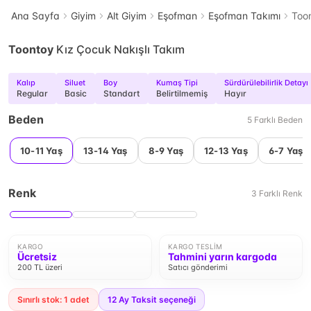
Ana Sayfa
Giyim
Alt Giyim
Eşofman
Eşofman Takımı
Toon
Toontoy
Kız Çocuk Nakışlı Takım
Kalıp
Siluet
Boy
Kumaş Tipi
Sürdürülebilirlik Detayı
Regular
Basic
Standart
Belirtilmemiş
Hayır
Beden
5
Farklı
Beden
10-11 Yaş
13-14 Yaş
8-9 Yaş
12-13 Yaş
6-7 Yaş
Renk
3
Farklı
Renk
KARGO
KARGO TESLIM
Ücretsiz
Tahmini yarın kargoda
200 TL üzeri
Satıcı gönderimi
Sınırlı stok: 1 adet
12
Ay Taksit seçeneği