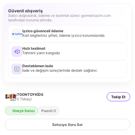
Güvenli alışveriş
Satıcı doğrulandı, ödeme ve teslimat süreci gormeklazim.com
tarafından koruma altında.
iyzico güvenceli ödeme
Kart bilgileriniz şifreli, ödeme iyzico korumasında.
Hızlı teslimat
Tahmini yarın kargoda
Desteklenen iade
İade ve değişim süreçlerinde destek sağlanır.
TOONTOYKİDS
Takip Et
0
Takipçi
Onaylı Satıcı
Puan
0.0
Satıcıya Soru Sor