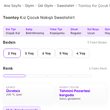
Ana Sayfa
Giyim
Üst Giyim
Sweatshirt
Toontoy Kız Çocuk N
Toontoy
Kız Çocuk Nakışlı Sweatshirt
Kol Tipi
Kalıp
Yaka Tipi
Siluet
Kol Boyu
Sürd
Düşük Kol
Belirtilmemiş
Kapüşonlu
Regular
Uzun
Hay
Beden
5
Farklı
Beden
2 Yaş
3 Yaş
6 Yaş
5 Yaş
4 Yaş
Renk
4
Farklı
Renk
KARGO
KARGO TESLIM
Ücretsiz
Tahmini Pazartesi
200 TL üzeri
kargoda
Satıcı gönderimi