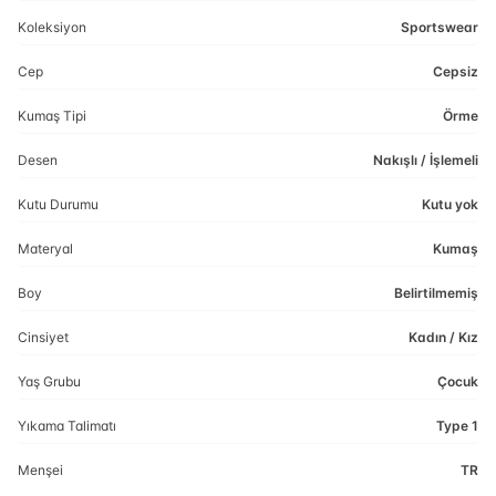
Koleksiyon
Sportswear
Cep
Cepsiz
Kumaş Tipi
Örme
Desen
Nakışlı / İşlemeli
Kutu Durumu
Kutu yok
Materyal
Kumaş
Boy
Belirtilmemiş
Cinsiyet
Kadın / Kız
Yaş Grubu
Çocuk
Yıkama Talimatı
Type 1
Menşei
TR