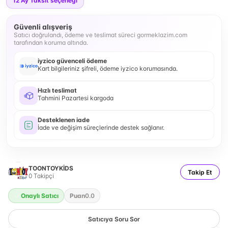
12
Ay Taksit seçeneği
Güvenli alışveriş
Satıcı doğrulandı, ödeme ve teslimat süreci gormeklazim.com
tarafından koruma altında.
iyzico güvenceli ödeme
Kart bilgileriniz şifreli, ödeme iyzico korumasında.
Hızlı teslimat
Tahmini Pazartesi kargoda
Desteklenen iade
İade ve değişim süreçlerinde destek sağlanır.
TOONTOYKİDS
Takip Et
0
Takipçi
Onaylı Satıcı
Puan
0.0
Satıcıya Soru Sor