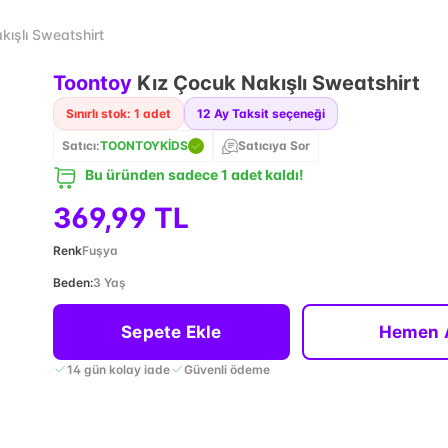
kışlı Sweatshirt
Toontoy
Kız Çocuk Nakışlı Sweatshirt
Sınırlı stok: 1 adet
12
Ay Taksit seçeneği
Satıcı:
TOONTOYKİDS
Satıcıya Sor
Bu üründen sadece 1 adet kaldı!
369,99 TL
Renk
Fuşya
Beden
:
3 Yaş
Sepete Ekle
Hemen 
14 gün kolay iade
Güvenli ödeme