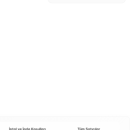
İptal ve İade Koşulları
Tüm Satıcılar