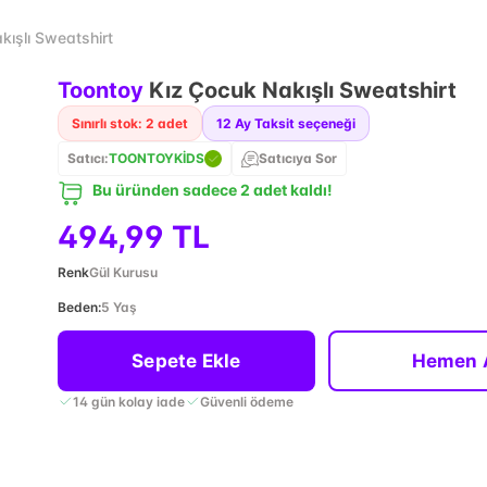
kışlı Sweatshirt
Toontoy
Kız Çocuk Nakışlı Sweatshirt
Sınırlı stok: 2 adet
12
Ay Taksit seçeneği
Satıcı:
TOONTOYKİDS
Satıcıya Sor
Bu üründen sadece 2 adet kaldı!
494,99 TL
Renk
Gül Kurusu
Beden
:
5 Yaş
Sepete Ekle
Hemen 
14 gün kolay iade
Güvenli ödeme