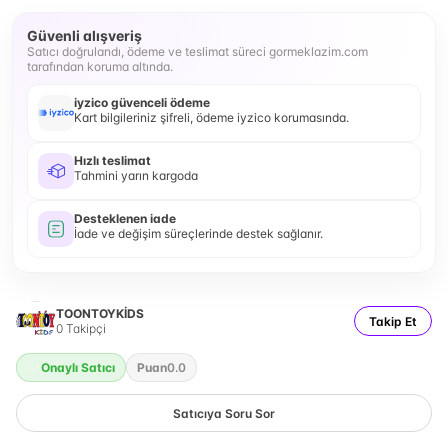
Güvenli alışveriş
Satıcı doğrulandı, ödeme ve teslimat süreci gormeklazim.com
tarafından koruma altında.
iyzico güvenceli ödeme
Kart bilgileriniz şifreli, ödeme iyzico korumasında.
Hızlı teslimat
Tahmini yarın kargoda
Desteklenen iade
İade ve değişim süreçlerinde destek sağlanır.
TOONTOYKİDS
Takip Et
0
Takipçi
Onaylı Satıcı
Puan
0.0
Satıcıya Soru Sor