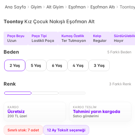
Ana Sayfa
Giyim
Alt Giyim
Eşofman
Eşofman Altı
Toontoy
Toontoy
Kız Çocuk Nakışlı Eşofman Alt
Paça Boyu
Paça Tipi
Kumaş Özellik
Kalıp
Sürdürülebili
Uzun
Lastikli Paça
Ter Tutmayan
Regular
Hayır
Beden
5
Farklı
Beden
2 Yaş
5 Yaş
6 Yaş
4 Yaş
3 Yaş
Renk
3
Farklı
Renk
KARGO
KARGO TESLIM
Ücretsiz
Tahmini yarın kargoda
200 TL üzeri
Satıcı gönderimi
Sınırlı stok: 7 adet
12
Ay Taksit seçeneği