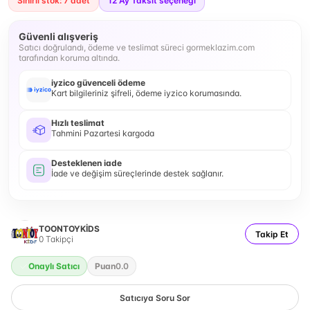
Sınırlı stok: 7 adet
12
Ay Taksit seçeneği
Güvenli alışveriş
Satıcı doğrulandı, ödeme ve teslimat süreci gormeklazim.com
tarafından koruma altında.
iyzico güvenceli ödeme
Kart bilgileriniz şifreli, ödeme iyzico korumasında.
Hızlı teslimat
Tahmini Pazartesi kargoda
Desteklenen iade
İade ve değişim süreçlerinde destek sağlanır.
TOONTOYKİDS
Takip Et
0
Takipçi
Onaylı Satıcı
Puan
0.0
Satıcıya Soru Sor