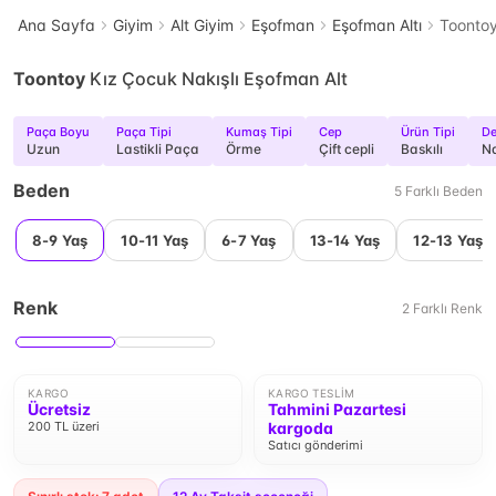
Ana Sayfa
Giyim
Alt Giyim
Eşofman
Eşofman Altı
Toontoy
Toontoy
Kız Çocuk Nakışlı Eşofman Alt
Paça Boyu
Paça Tipi
Kumaş Tipi
Cep
Ürün Tipi
D
Uzun
Lastikli Paça
Örme
Çift cepli
Baskılı
Na
Beden
5
Farklı
Beden
8-9 Yaş
10-11 Yaş
6-7 Yaş
13-14 Yaş
12-13 Yaş
Renk
2
Farklı
Renk
KARGO
KARGO TESLIM
Ücretsiz
Tahmini Pazartesi
200 TL üzeri
kargoda
Satıcı gönderimi