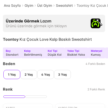
Ana Sayfa
Giyim
Üst Giyim
Sweatshirt
Toontoy Kız Çocuk L
Üzerinde Görmek
Lazım
Ürünü üzerinde görmek için tıklayın
Toontoy
Kız Çocuk Love Kalp Baskılı Sweatshirt
Boy
Kalıp
Kol Tipi
Yaka Tipi
Materyal
Standart
Belirtilmemiş
Düşük Kol
Bisiklet Yaka
Kumaş
Beden
4
Farklı
Beden
1 Yaş
2 Yaş
4 Yaş
3 Yaş
Renk
2
Farklı
Renk
KARGO
KARGO TESLIM