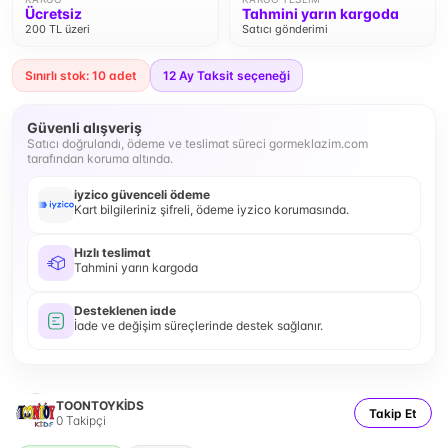
Ücretsiz
Tahmini yarın kargoda
200 TL üzeri
Satıcı gönderimi
Sınırlı stok: 10 adet
12
Ay Taksit seçeneği
Güvenli alışveriş
Satıcı doğrulandı, ödeme ve teslimat süreci gormeklazim.com
tarafından koruma altında.
iyzico güvenceli ödeme
Kart bilgileriniz şifreli, ödeme iyzico korumasında.
Hızlı teslimat
Tahmini yarın kargoda
Desteklenen iade
İade ve değişim süreçlerinde destek sağlanır.
TOONTOYKİDS
Takip Et
0
Takipçi