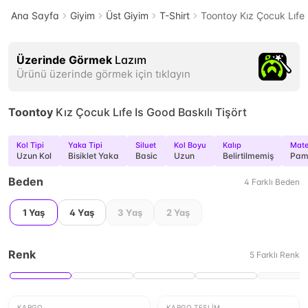
Ana Sayfa
Giyim
Üst Giyim
T-Shirt
Toontoy Kız Çocuk Lıfe I
Üzerinde Görmek
Lazım
Ürünü üzerinde görmek için tıklayın
Toontoy
Kız Çocuk Lıfe Is Good Baskılı Tişört
Kol Tipi
Yaka Tipi
Siluet
Kol Boyu
Kalıp
Mate
Uzun Kol
Bisiklet Yaka
Basic
Uzun
Belirtilmemiş
Pam
Beden
4
Farklı
Beden
1 Yaş
4 Yaş
3 Yaş
2 Yaş
Renk
5
Farklı
Renk
KARGO
KARGO TESLIM