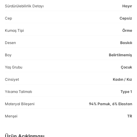
Sürdürülebilirlik Detayı
Hayır
Cep
Cepsiz
Kumaş Tipi
Örme
Desen
Baskılı
Boy
Belirtilmemiş
Yaş Grubu
Çocuk
Cinsiyet
Kadın / Kız
Yıkama Talimatı
Type 1
Materyal Bileşeni
94% Pamuk, 6% Elastan
Menşei
TR
Ürün Açıklaması