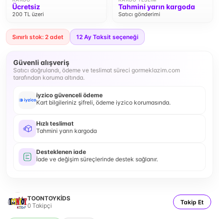
Ücretsiz
Tahmini yarın kargoda
200 TL üzeri
Satıcı gönderimi
Sınırlı stok: 2 adet
12
Ay Taksit seçeneği
Güvenli alışveriş
Satıcı doğrulandı, ödeme ve teslimat süreci gormeklazim.com
tarafından koruma altında.
iyzico güvenceli ödeme
Kart bilgileriniz şifreli, ödeme iyzico korumasında.
Hızlı teslimat
Tahmini yarın kargoda
Desteklenen iade
İade ve değişim süreçlerinde destek sağlanır.
TOONTOYKİDS
Takip Et
0
Takipçi