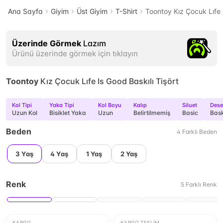
Ana Sayfa
Giyim
Üst Giyim
T-Shirt
Toontoy Kız Çocuk Lıfe I
Üzerinde Görmek
Lazım
Ürünü üzerinde görmek için tıklayın
Toontoy
Kız Çocuk Lıfe Is Good Baskılı Tişört
Kol Tipi
Yaka Tipi
Kol Boyu
Kalıp
Siluet
Des
Uzun Kol
Bisiklet Yaka
Uzun
Belirtilmemiş
Basic
Bask
Beden
4
Farklı
Beden
3 Yaş
4 Yaş
1 Yaş
2 Yaş
Renk
5
Farklı
Renk
KARGO
KARGO TESLIM