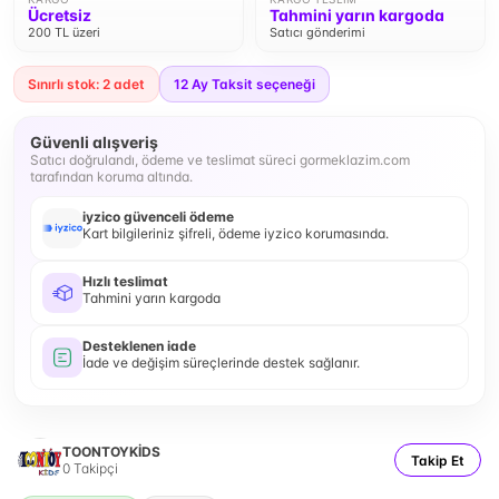
Ücretsiz
Tahmini yarın kargoda
200 TL üzeri
Satıcı gönderimi
Sınırlı stok: 2 adet
12
Ay Taksit seçeneği
Güvenli alışveriş
Satıcı doğrulandı, ödeme ve teslimat süreci gormeklazim.com
tarafından koruma altında.
iyzico güvenceli ödeme
Kart bilgileriniz şifreli, ödeme iyzico korumasında.
Hızlı teslimat
Tahmini yarın kargoda
Desteklenen iade
İade ve değişim süreçlerinde destek sağlanır.
TOONTOYKİDS
Takip Et
0
Takipçi