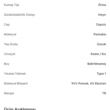
Kumaş Tipi
Örme
Sürdürülebilirlik Detayı
Hayır
Cep
Cepsiz
Materyal
Pamuklu
Yaş Grubu
Çocuk
Cinsiyet
Kadın / Kız
Boy
Belirtilmemiş
Yıkama Talimatı
Type 1
Materyal Bileşeni
94% Pamuk, 6% Elastan
Menşei
TR
Ürün Açıklaması