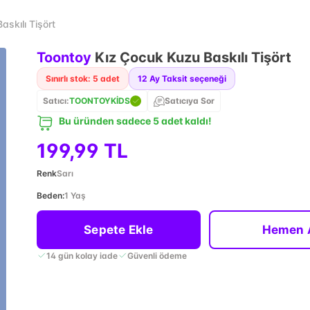
skılı Tişört
Toontoy
Kız Çocuk Kuzu Baskılı Tişört
Sınırlı stok: 5 adet
12
Ay Taksit seçeneği
Satıcı:
TOONTOYKİDS
Satıcıya Sor
Bu üründen sadece 5 adet kaldı!
199,99 TL
Renk
Sarı
Beden
:
1 Yaş
Sepete Ekle
Hemen 
14 gün kolay iade
Güvenli ödeme