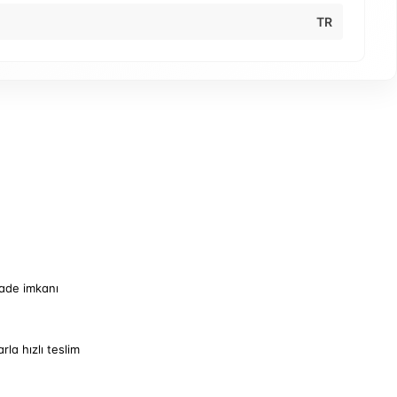
TR
iade imkanı
arla hızlı teslim