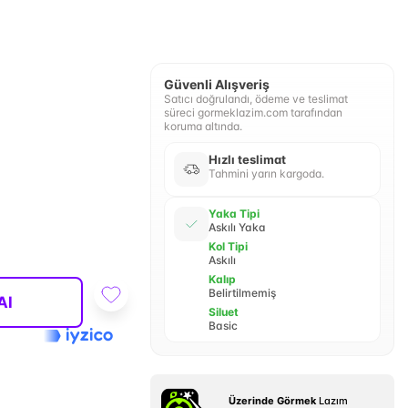
Güvenli Alışveriş
Satıcı doğrulandı, ödeme ve teslimat
süreci gormeklazim.com tarafından
koruma altında.
Hızlı teslimat
Tahmini yarın kargoda.
Yaka Tipi
Askılı Yaka
Kol Tipi
Askılı
Kalıp
Belirtilmemiş
Al
Siluet
Basic
Üzerinde Görmek
Lazım