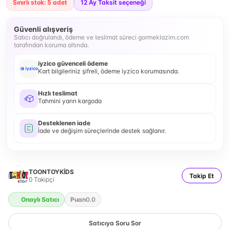
Sınırlı stok: 5 adet
12
Ay Taksit seçeneği
Güvenli alışveriş
Satıcı doğrulandı, ödeme ve teslimat süreci gormeklazim.com
tarafından koruma altında.
iyzico güvenceli ödeme
Kart bilgileriniz şifreli, ödeme iyzico korumasında.
Hızlı teslimat
Tahmini yarın kargoda
Desteklenen iade
İade ve değişim süreçlerinde destek sağlanır.
TOONTOYKİDS
Takip Et
0
Takipçi
Onaylı Satıcı
Puan
0.0
Satıcıya Soru Sor