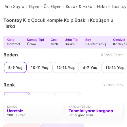
Ana Sayfa
Giyim
Üst Giyim
Kazak & Hırka
Hırka
Toontoy
Toontoy
Kız Çocuk Komple Kalp Baskılı Kapüşonlu
Hırka
Kalıp
Kumaş Tipi
Cep
Ürün Tipi
Boy
Cinsiyet
Comfort
Örme
Gizli
Baskılı
Belirtilmemiş
Kadın / 
Beden
5
Farklı
Beden
8-9 Yaş
10-11 Yaş
12-13 Yaş
6-7 Yaş
13-14 Yaş
Renk
3
Farklı
Renk
KARGO
KARGO TESLIM
Ücretsiz
Tahmini yarın kargoda
200 TL üzeri
Satıcı gönderimi